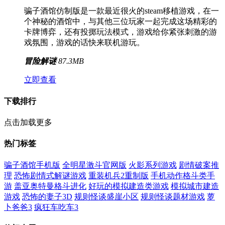
骗子酒馆仿制版是一款最近很火的steam移植游戏，在一
个神秘的酒馆中，与其他三位玩家一起完成这场精彩的
卡牌博弈，还有投掷玩法模式，游戏给你紧张刺激的游
戏氛围，游戏的话快来联机游玩。
冒险解谜
87.3MB
立即查看
下载排行
点击加载更多
热门标签
骗子酒馆手机版
全明星激斗官网版
火影系列游戏
剧情破案推
理
恐怖剧情式解谜游戏
重装机兵2重制版
手机动作格斗类手
游
盖亚奥特曼格斗进化
好玩的模拟建造类游戏
模拟城市建造
游戏
恐怖的妻子3D
规则怪谈盛崖小区
规则怪谈题材游戏
萝
卜爸爸3
疯狂车吃车3