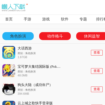
首页
手游
游戏
软件
专题
排行
角色扮演
动作格斗
休闲益智
大话西游
查看
类别：角色扮演
1.87GB
宝可梦大集结国际版 (Pokemon UNITE)安卓版v1.17.1.1
查看
类别：角色扮演
48.0MB
狗头大陆（成功诈尸）
查看
类别：角色扮演
394.6MB
云上城之歌快手登录版