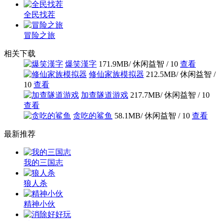
全民找茬
冒险之旅
相关下载
爆笑漢字
171.9MB
/ 休闲益智 /
10
查看
修仙家族模拟器
212.5MB
/ 休闲益智 /
10
查看
加查隧道游戏
217.7MB
/ 休闲益智 /
10
查看
贪吃的鲨鱼
58.1MB
/ 休闲益智 /
10
查看
最新推荐
我的三国志
狼人杀
精神小伙