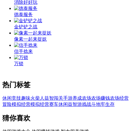
消除好好玩
德泰服务
金铲铲之战
像素一起来捉妖
信手捻来
万锁
热门标签
休闲
竞技
趣味
火柴人
益智
闯关
手游
养成
农场
农场赚钱
农场经营
冒险
模拟
经营
模拟经营
赛车
休闲益智游戏
战斗
地牢
生存
猜你喜欢