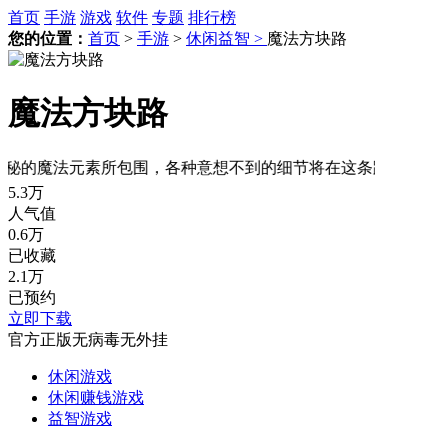
首页
手游
游戏
软件
专题
排行榜
您的位置：
首页
>
手游
>
休闲益智 >
魔法方块路
魔法方块路
的魔法元素所包围，各种意想不到的细节将在这条路上逐一呈现
5.3万
人气值
0.6万
已收藏
2.1万
已预约
立即下载
官方正版
无病毒
无外挂
休闲游戏
休闲赚钱游戏
益智游戏